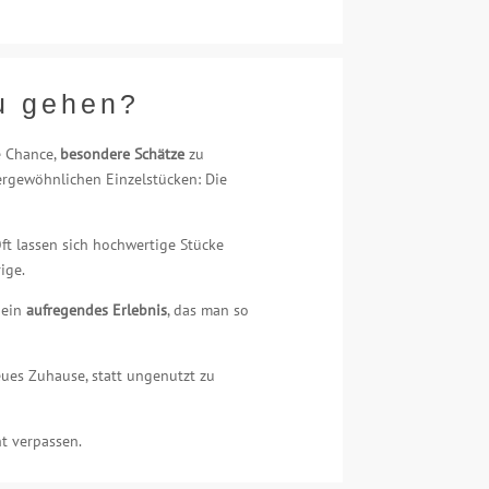
zu gehen?
e Chance,
besondere Schätze
zu
rgewöhnlichen Einzelstücken: Die
Oft lassen sich hochwertige Stücke
ige.
 ein
aufregendes Erlebnis
, das man so
es Zuhause, statt ungenutzt zu
ht verpassen.