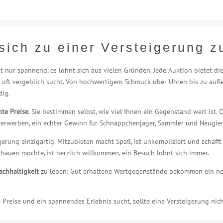
sich zu einer Versteigerung 
ht nur spannend, es lohnt sich aus vielen Gründen. Jede Auktion bietet di
 oft vergeblich sucht. Von hochwertigem Schmuck über Uhren bis zu auße
dig.
nte Preise
. Sie bestimmen selbst, wie viel Ihnen ein Gegenstand wert ist. 
 erwerben, ein echter Gewinn für Schnäppchenjäger, Sammler und Neugier
erung einzigartig. Mitzubieten macht Spaß, ist unkompliziert und schafft
schauen möchte, ist herzlich willkommen, ein Besuch lohnt sich immer.
achhaltigkeit
zu leben: Gut erhaltene Wertgegenstände bekommen ein neu
 Preise und ein spannendes Erlebnis sucht, sollte eine Versteigerung nic