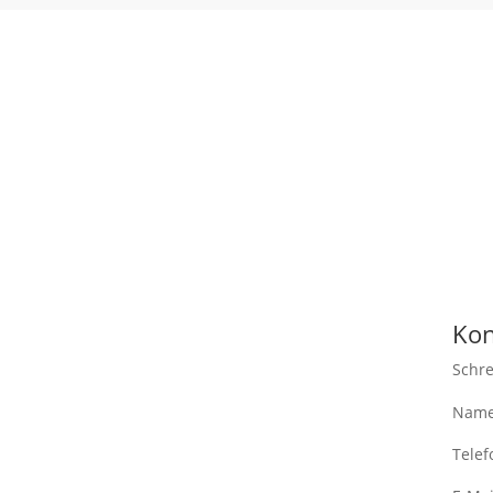
Kon
Schre
Nam
Tele