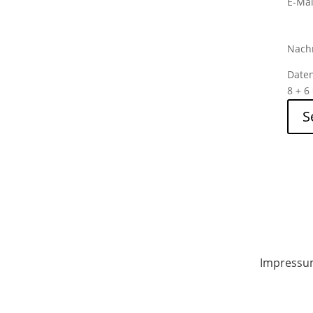
E-Mai
Nachr
Date
8 + 6
S
Impressu