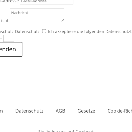
l-Adresse
icht
nschutz
Datenschutz
Ich akzeptiere die folgenden Datenschut
=
enden
m
Datenschutz
AGB
Gesetze
Cookie-Rich
Sie finden uns auf Facebook